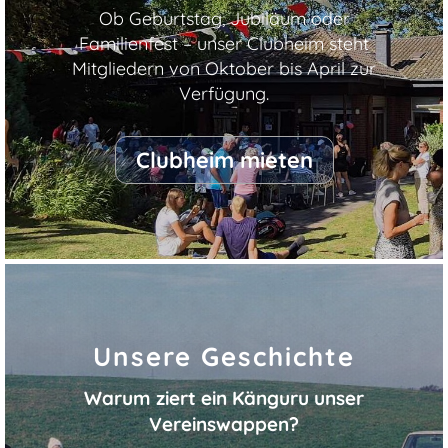
Ob Geburtstag, Jubiläum oder
Familienfest – unser Clubheim steht
Mitgliedern von Oktober bis April zur
Verfügung.
Clubheim mieten
Unsere Geschichte
Warum ziert ein Känguru unser
Vereinswappen?